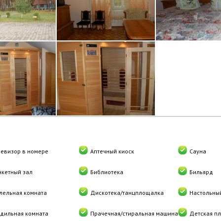
левизор в номере
Аптечный киоск
Сауна
нкетный зал
Библиотека
Бильярд
лельная комната
Дискотека/танцплощалка
Настольны
адильная комната
Прачечная/стиральная машина
Детская п