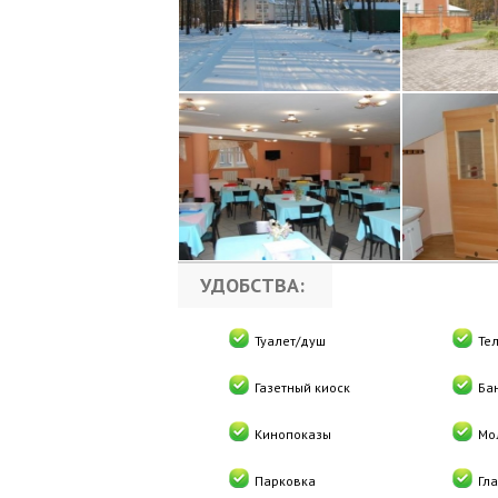
УДОБСТВА:
Туалет/душ
Те
Газетный киоск
Ба
Кинопоказы
Мо
Парковка
Гл