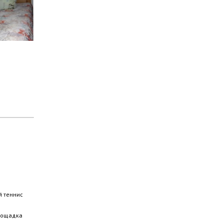
й теннис
лощадка