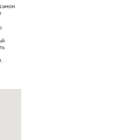
 самом
о
о
ый
ть
.