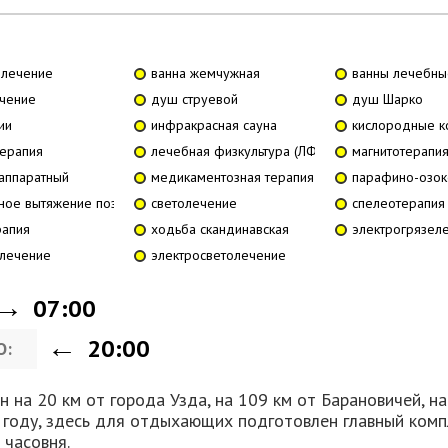
олечение
ванна жемчужная
ванны лечебны
ечение
душ струевой
душ Шарко
ии
инфракрасная сауна
кислородные к
терапия
лечебная физкультура (ЛФК)
магнитотерапи
аппаратный
медикаментозная терапия
парафино-озок
ное вытяжение позвоночника
светолечение
спелеотерапия
рапия
ходьба скандинавская
электрогрязел
олечение
электросветолечение
07:00
20:00
О:
 на 20 км от города Узда, на 109 км от Барановичей, на
 году, здесь для отдыхающих подготовлен главный комп
 часовня.