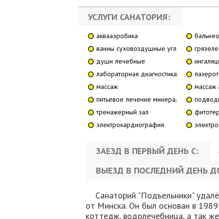
УСЛУГИ САНАТОРИЯ:
аквааэробика
бальне
ванны суховоздушные углекислые
грязел
души лечебные
ингаляц
лабораторная диагностика
лазеро
массаж
массаж 
питьевое лечение минеральной водой
подвод
тренажерный зал
фитоте
электрокардиография
электр
ЗАЕЗД В ПЕРВЫЙ ДЕНЬ С:
ВЫЕЗД В ПОСЛЕДНИЙ ДЕНЬ Д
Санаторий "Подъельники" удалён
от Минска. Он был основан в 1989
коттедж, водолечебница, а так же