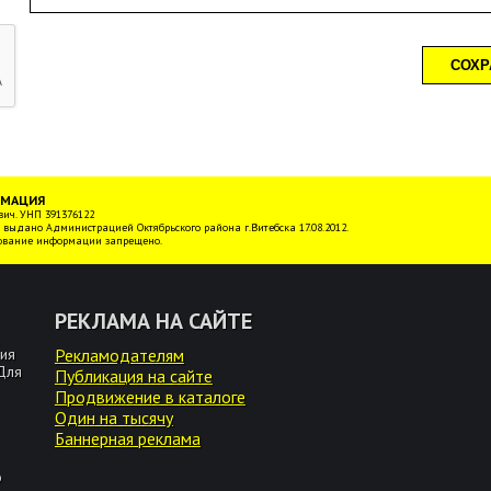
РМАЦИЯ
ич. УНП 391376122
 выдано Администрацией Октябрьского района г.Витебска 17.08.2012.
ование информации запрещено.
РЕКЛАМА НА САЙТЕ
ия
Рекламодателям
 Для
Публикация на сайте
Продвижение в каталоге
Один на тысячу
Баннерная реклама
о