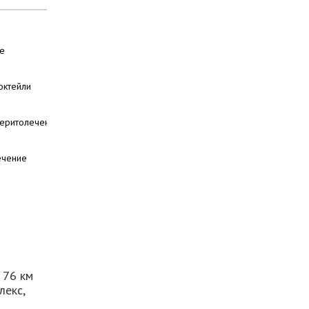
е
октейли
я
еритолечение
ечение
 76 км
лекс,