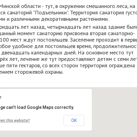
инской области - тут, в окружении смешанного леса, на
ся санаторий "Подъельники". Территория санатория густ
ами и различными декоративными растениями.
ридцать лет назад, четырнадцать лет назад здание был
данный момент санаторию присвоена вторая санаторно-
 100 мест ждут постояльцев. Заселение проходит в перв
 любое удобное для постояльцев время, продолжительнос
т двенадцать календарных дней. На основное место тут
рёх лет, лечение же тут предоставляют детям с семи лет
 пяти гектаров, со всех сторон территория ограждена
ением сторожевой охраны.
ge can't load Google Maps correctly.
OK
own this website?