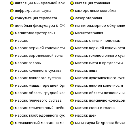
ингаляции минеральной водой
ингаляция травяная
инфракрасная сауна
кислородные коктейли
консультация терапевта
лазеротерапия
лечебная физкультура (ЛФК)
магнитолазерное облучение
магнитолазеротерапия
магнитотерапия
массаж
массаж спины и поясницы
массаж верхней конечности
массаж верхней конечности, н
массаж воротниковой зоны
массаж голеностопного суста
массаж головы
массаж кисти и предплечья
массаж коленного сустава
массаж лица
массаж локтевого сустава
массаж лучезапястного сустав
массаж мышц передней брюшной стенки
массаж нижней конечности
массаж области грудной клетки
массаж области позвоночника
массаж плечевого сустава
массаж пояснично-крестцовой
массаж сегментарный шейно-грудного отдела позвоночника
массаж стопы и голени
массаж тазобедренного сустава
массаж шеи
механический массаж на массажной кушетке
мини-сауна Кедровая бочка