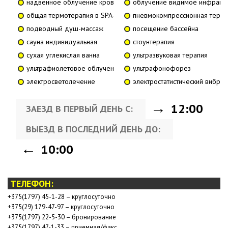
надвенное облучение крови импульсным лазерным излучением
облучение видимое инфракр
общая термотерапия в SPA-капсуле
пневмокомпрессионная терап
подводный душ-массаж
посещение бассейна
сауна индивидуальная
стоунтерапия
сухая углекислая ванна
ультразвуковая терапия
ультрафиолетовое облучение
ультрафонофорез
электросветолечение
электростатистический вибро
12:00
ЗАЕЗД В ПЕРВЫЙ ДЕНЬ С:
ВЫЕЗД В ПОСЛЕДНИЙ ДЕНЬ ДО:
10:00
ТЕЛЕФОН:
+375(1797) 45-1-28 – круглосуточно
+375(29) 179-47-97 – круглосуточно
+375(1797) 22-5-30 – бронирование
+375(1797) 47-1-33 – приемная/факс