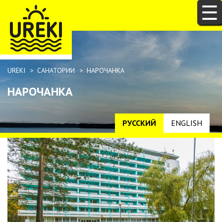
☰
Jump to navigation
ВЫ
UREKI
>
САНАТОРИИ
>
НАРОЧАНКА
ЗДЕСЬ
НАРОЧАНКА
РУССКИЙ
ENGLISH