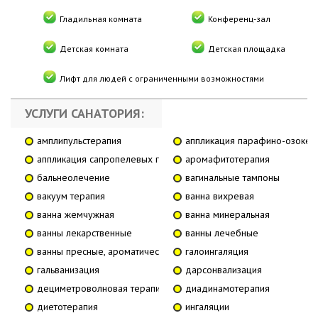
Гладильная комната
Конференц-зал
Детская комната
Детская площадка
Лифт для людей с ограниченными возможностями
УСЛУГИ САНАТОРИЯ:
амплипульстерапия
аппликация парафино-озокер
аппликация сапропелевых грязей
аромафитотерапия
бальнеолечение
вагинальные тампоны
вакуум терапия
ванна вихревая
ванна жемчужная
ванна минеральная
ванны лекарственные
ванны лечебные
ванны пресные, ароматические
галоингаляция
гальванизация
дарсонвализация
дециметроволновая терапия
диадинамотерапия
диетотерапия
ингаляции