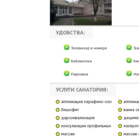
УДОБСТВА:
Телевизор в номере
Ту
Библиотека
Ки
Парковка
Но
УСЛУГИ САНАТОРИЯ:
аппликация парафино-озокеритиновая
апплика
бишофит
ванна с
дарсонвализация
дециме
консультации профильных специалистов
лазеро
массаж
массаж 