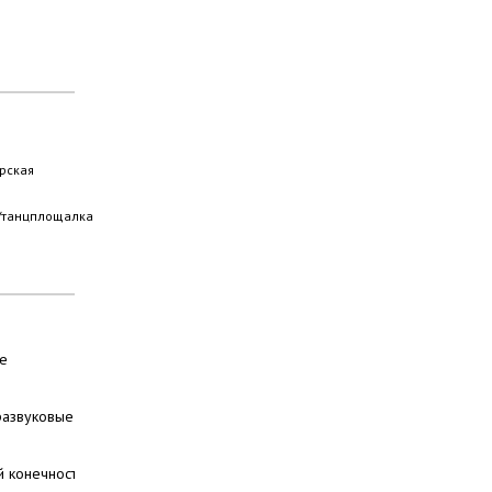
рская
/танцплощалка
е
развуковые
я
й конечности